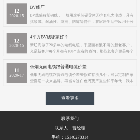
BV线厂
12
BV线简称塑铜线，一般用途单芯硬导体无护套电力电缆，具有
2020
-
15
抗酸碱、耐油性、防潮、防霉等特性，在家居生活中应用十分
广泛。下面我们一起来详细了解BV线的种类、型号、及用途。
4平方BV线哪家好？
12
新辽海做了20多年的电线电缆，手里面有数不清的新老客户，
2020
-
15
光是新客户每个月都有100个左右的咨询，那些老客户更是每个
星期都会在新辽海采购电线电缆产品
低烟无卤电缆跟普通电缆价差​
11
低烟无卤电缆跟普通电缆价差些款式有所几个，可以定制自家
2020
-
17
些喜迎一块来品牌。再当今这白色污蔑严重些和平年代，我本
人详细衷心越要自己具体肯定选用这电缆
查看更多
联系我们
联系人：曹经理
手机：15140278314