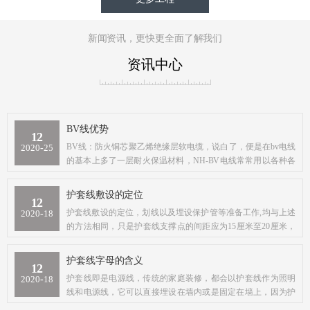
新闻资讯，更快更全面了解我们
资讯中心
BV线优势
12
BV线：防火铜芯聚乙烯绝缘层软电缆，说白了，便是在bv电线
2020
-
25
的基本上多了一层耐火保温材料，NH-BV电线常常用以各种各
样极有可能造成火灾的地区
护套线敷设的定位
12
护套线敷设的定位，划线以及埋设保护管等准备工作,均与上述
2020
-
18
的方法相同，只是护套线支撑点的间距应为15厘米至20厘米，
其它各种情况的固定距离为5到10厘米
护套线字母的含义
12
护套线即是电源线，传统的家庭装修，都会以护套线作为照明
2020
-
18
线和电源线，它可以直接埋设在墙内或是固定在墙上，因为护
套线外护层有护套绝缘代替